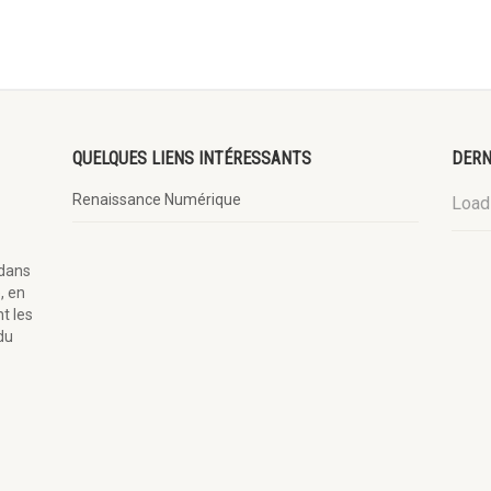
QUELQUES LIENS INTÉRESSANTS
DERN
Renaissance Numérique
Loadi
 dans
, en
t les
du