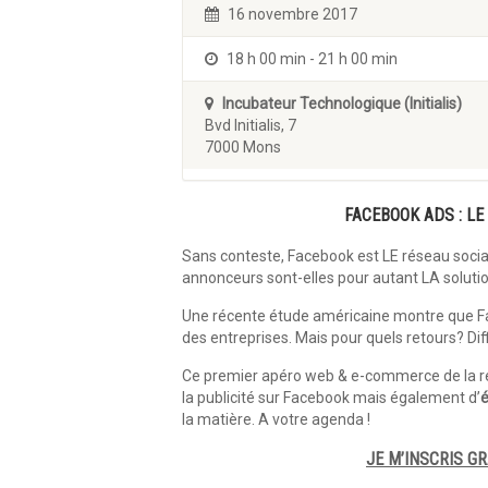
16 novembre 2017
18 h 00 min - 21 h 00 min
Incubateur Technologique (Initialis)
Bvd Initialis, 7
7000 Mons
FACEBOOK ADS : LE
Sans conteste, Facebook est LE réseau social
annonceurs sont-elles pour autant LA solut
Une récente étude américaine montre que Fa
des entreprises. Mais pour quels retours? Diff
Ce premier apéro web & e-commerce de la r
la publicité sur Facebook mais également d’
é
la matière. A votre agenda !
JE M’INSCRIS G