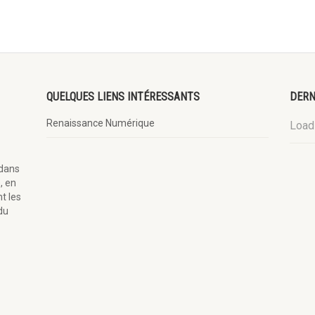
QUELQUES LIENS INTÉRESSANTS
DERN
Renaissance Numérique
Loadi
 dans
, en
t les
du